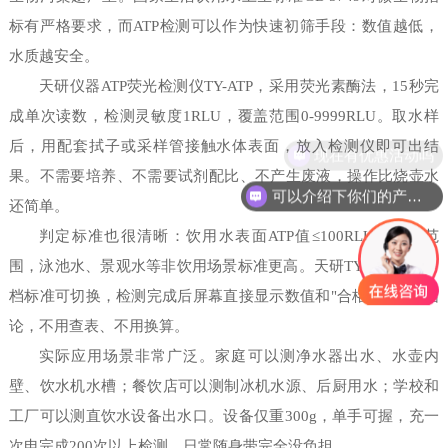
标有严格要求，而ATP检测可以作为快速初筛手段：数值越低，
水质越安全。
天研仪器ATP荧光检测仪TY-ATP，采用荧光素酶法，15秒完
成单次读数，检测灵敏度1RLU，覆盖范围0-9999RLU。取水样
后，用配套拭子或采样管接触水体表面，放入检测仪即可出结
现在有优惠活动吗
果。不需要培养、不需要试剂配比、不产生废液，操作比烧壶水
可以介绍下你们的产品么
还简单。
判定标准也很清晰：饮用水表面ATP值≤100RLU为安全范
围，泳池水、景观水等非饮用场景标准更高。天研TY-ATP内置多
档标准可切换，检测完成后屏幕直接显示数值和"合格/不合格"结
论，不用查表、不用换算。
实际应用场景非常广泛。家庭可以测净水器出水、水壶内
壁、饮水机水槽；餐饮店可以测制冰机水源、后厨用水；学校和
工厂可以测直饮水设备出水口。设备仅重300g，单手可握，充一
次电完成200次以上检测，日常随身带完全没负担。