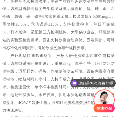
下。实验室固定检测场景，推荐天研台式多参数水质重金属分析
仪，该机型搭载高精度光学检测系统，覆盖铅、镉、砷、汞、六
价铬、总铬、铜、镍等8项常见重金属，检出限低至0.001mg/L，
重复性≤0.5%，示值误差≤±5%，支持批量检测，单日可完成
500+样本检测，适配第三方检测机构、大型供水企业、环境监测
站的实验室检测需求。设备支持数据自动存储、云端同步，可导
出标准化检测报告，满足数据溯源与合规性要求。
户外现场快速筛查场景，推荐天研便携式水质重金属检测
仪，该机型采用轻量化设计，重量≤3kg，单手可持，IP67防水防
尘等级，适配野外、码头、养殖塘等复杂环境。设备内置高容量
锂电池，续航时间≥8小时，支持车载充电，满足全天户外检测需
你们是怎么收费的呢
求。检测速度快，单个样本检测时间≤3分钟，支持现场即时出结
果，适配环保执法、水产养殖、饮用水源地巡查等场景。设备支
持蓝牙、4G/WiFi数据上传，可实时同步检测数据至监管平台，助
力快速决策。