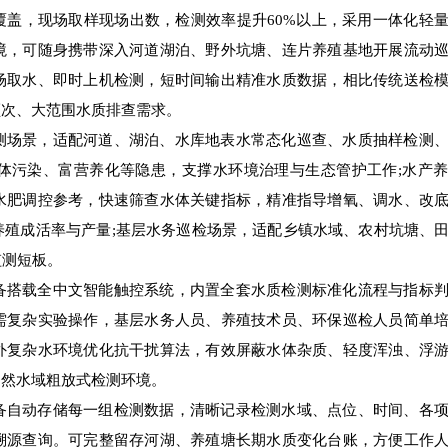
覆盖，现场取样现场出数，检测效率提升60%以上，采用一体化轻
境，可随身携带深入河道湖泊、野外坑塘、连片养殖基地开展流动
场取水、即时上机检测，短时间输出精准水质数据，相比传统送检
频次、大范围水质排查需求。
测场景，适配河道、湖泊、水库地表水常态化巡查、水质抽样检测
体污染、富营养化等隐患，支撑水环境治理与生态管护工作;水产
水肥调控参考，快速筛查水体关键指标，精准指导增氧、调水、改
养殖成活率与产量;基层水务巡检场景，适配乡镇水域、农村坑塘、
监测短板。
备搭载全中文智能触控系统，内置全套水质检测标准化流程与指标
需复杂实验操作，基层水务人员、养殖技术员、环保巡检人员简单
外复杂水环境优化抗干扰算法，有效屏蔽水体杂质、轻度浑浊、浮
自然水域粗放式检测环境。
备自动存储每一组检测数据，清晰记录检测水域、点位、时间、各
溯源查询。可完整留存河湖、养殖塘长期水质变化台账，方便工作