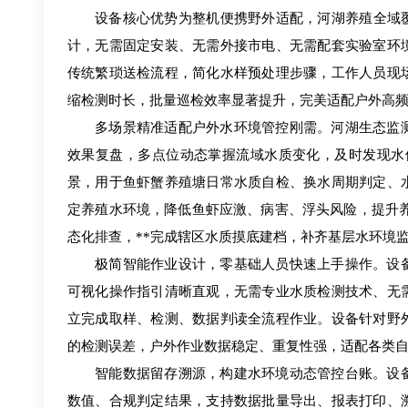
设备核心优势为整机便携野外适配，河湖养殖全域
计，无需固定安装、无需外接市电、无需配套实验室环
传统繁琐送检流程，简化水样预处理步骤，工作人员现
缩检测时长，批量巡检效率显著提升，完美适配户外高
多场景精准适配户外水环境管控刚需。河湖生态监
效果复盘，多点位动态掌握流域水质变化，及时发现水
景，用于鱼虾蟹养殖塘日常水质自检、换水周期判定、
定养殖水环境，降低鱼虾应激、病害、浮头风险，提升
态化排查，**完成辖区水质摸底建档，补齐基层水环境
极简智能作业设计，零基础人员快速上手操作。设
可视化操作指引清晰直观，无需专业水质检测技术、无
立完成取样、检测、数据判读全流程作业。设备针对野
的检测误差，户外作业数据稳定、重复性强，适配各类
智能数据留存溯源，构建水环境动态管控台账。设
数值、合规判定结果，支持数据批量导出、报表打印、