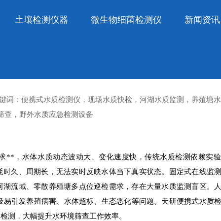
土壤检测仪器
微生物细菌检测仪
新闻资讯
河湖、养殖塘现场出数，检测效率提升60
77 文章关键词：便携式水质检测仪，现场水质快检，河湖水质监测，养殖塘
*筛查，野外水质应急检测设备
求**，水体水质动态波动大、变化速度快，传统水质检测依赖实
耗时久、周期长，无法实时反映水体当下真实状态。固定式在线监
河湖流域、零散养殖塘多点位巡检需求，存在大量水质监测盲区。
，极易引发养殖病害、水体超标、生态恶化等问题。天研便携式水质
速检测，大幅提升水环境筛查工作效率。