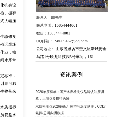
量化机身设
巡检。摒弃
联系人：
周先生
模式大幅压
联系电话：
15854444001
微信：
15854444001
、生态修复
QQ邮箱：
158609462@qq.com
养殖运维场
公司地址：
山东省潍坊市奎文区新城街金
底作业，稳
马路1号欧龙科技园3号车间，1层
田间水系常
资讯案例
判定标准，
培训即可独
游生物带来
2026年度榜单：国产水质检测仪品牌认知度调
查，天研仪器拔得头筹
水质检测仪2026适配厂家型号深度测评：COD/
项水质指标
氨氮/总磷实测数据
人员复盘水